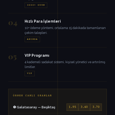
3000+ OYUN
04
Hızlı Para İşlemleri
10+ ödeme yöntemi, ortalama 15 dakikada tamamlanan
çekim talepleri.
ANINDA
05
VIP Programı
4 kademeli sadakat sistemi, kişisel yönetici ve artırılmış
limitler.
VIP
ÖRNEK CANLI ORANLAR
⚽ Galatasaray — Beşiktaş
1.95
3.40
3.70