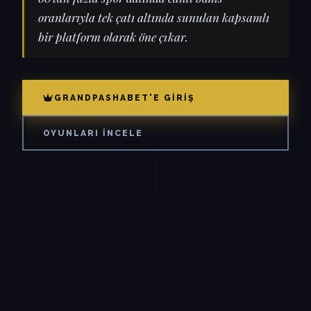
oranlarıyla tek çatı altında sunulan kapsamlı
bir platform olarak öne çıkar.
GRANDPASHABET'E GIRIŞ
OYUNLARI İNCELE