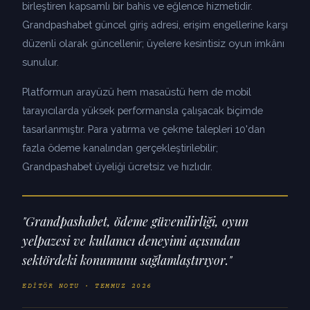
birleştiren kapsamlı bir bahis ve eğlence hizmetidir.
Grandpashabet güncel giriş adresi, erişim engellerine karşı
düzenli olarak güncellenir; üyelere kesintisiz oyun imkânı
sunulur.
Platformun arayüzü hem masaüstü hem de mobil
tarayıcılarda yüksek performansla çalışacak biçimde
tasarlanmıştır. Para yatırma ve çekme talepleri 10'dan
fazla ödeme kanalından gerçekleştirilebilir;
Grandpashabet üyeliği ücretsiz ve hızlıdır.
"Grandpashabet, ödeme güvenilirliği, oyun
yelpazesi ve kullanıcı deneyimi açısından
sektördeki konumunu sağlamlaştırıyor."
EDITÖR NOTU · TEMMUZ 2026