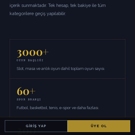
içerik sunmaktadır. Tek hesap, tek bakiye ile tüm
kategorilere geçiş yapılabilir.
3000+
OYUN BAŞLIĞI
Slot, masa ve anlık oyun dahil toplam oyun sayısı.
60+
SPOR BRANŞI
Futbol, basketbol, tenis, e-spor ve daha fazlası.
200+
GIRIŞ YAP
ÜYE OL