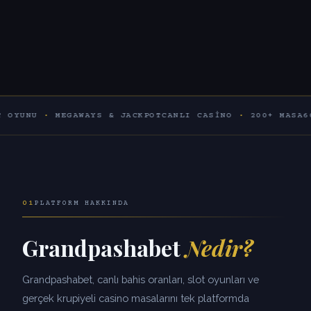
NU
·
MEGAWAYS & JACKPOT
CANLI CASINO
·
200+ MASA
60+ SP
01
PLATFORM HAKKINDA
Grandpashabet
Nedir?
Grandpashabet, canlı bahis oranları, slot oyunları ve
gerçek krupiyeli casino masalarını tek platformda