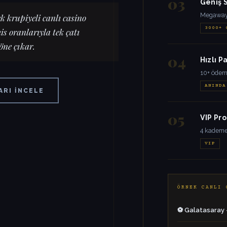
03
Geniş 
Megaways
k krupiyeli canlı casino
3000+ 
is oranlarıyla tek çatı
öne çıkar.
04
Hızlı P
10+ ödem
ANINDA
ARI İNCELE
05
VIP Pr
4 kademeli
VIP
ÖRNEK CANLI 
⚽ Galatasaray 