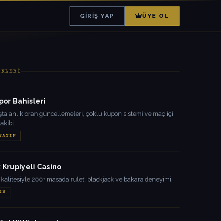
GIRIŞ YAP
ÜYE OL
IKLERI
por Bahisleri
ta anlık oran güncellemeleri, çoklu kupon sistemi ve maç içi
takibi.
YAYIN
 Krupiyeli Casino
kalitesiyle 200+ masada rulet, blackjack ve bakara deneyimi.
IN