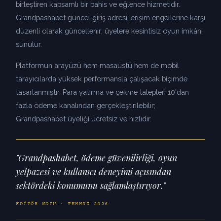
birleştiren kapsamlı bir bahis ve eğlence hizmetidir.
Grandpashabet güncel giriş adresi, erişim engellerine karşı
düzenli olarak güncellenir; üyelere kesintisiz oyun imkânı
sunulur.
Platformun arayüzü hem masaüstü hem de mobil
tarayıcılarda yüksek performansla çalışacak biçimde
tasarlanmıştır. Para yatırma ve çekme talepleri 10'dan
fazla ödeme kanalından gerçekleştirilebilir;
Grandpashabet üyeliği ücretsiz ve hızlıdır.
"Grandpashabet, ödeme güvenilirliği, oyun
yelpazesi ve kullanıcı deneyimi açısından
sektördeki konumunu sağlamlaştırıyor."
EDITÖR NOTU · TEMMUZ 2026