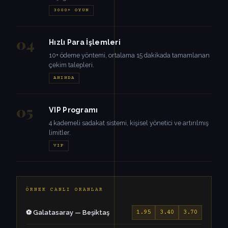
3000+ OYUN
04
Hızlı Para İşlemleri
10+ ödeme yöntemi, ortalama 15 dakikada tamamlanan
çekim talepleri.
ANINDA
05
VIP Programı
4 kademeli sadakat sistemi, kişisel yönetici ve artırılmış
limitler.
VIP
ÖRNEK CANLI ORANLAR
⚽ Galatasaray — Beşiktaş
1.95
3.40
3.70