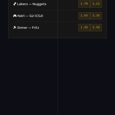
🏀 Lakers — Nuggets
1.78
2.12
🎮 NaVi — G2 (CS2)
1.60
2.30
🎾 Sinner — Fritz
1.52
2.55