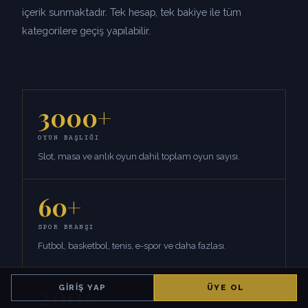
içerik sunmaktadır. Tek hesap, tek bakiye ile tüm
kategorilere geçiş yapılabilir.
3000+
OYUN BAŞLIĞI
Slot, masa ve anlık oyun dahil toplam oyun sayısı.
60+
SPOR BRANŞI
Futbol, basketbol, tenis, e-spor ve daha fazlası.
200+
GIRIŞ YAP
ÜYE OL