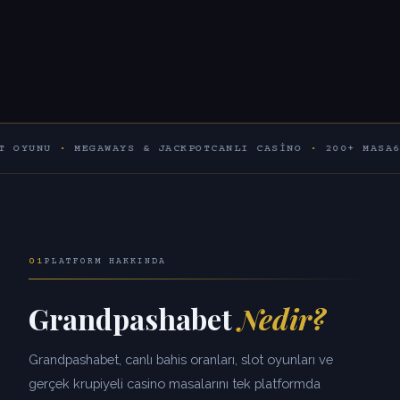
NU
·
MEGAWAYS & JACKPOT
CANLI CASINO
·
200+ MASA
60+ SPO
01
PLATFORM HAKKINDA
Grandpashabet
Nedir?
Grandpashabet, canlı bahis oranları, slot oyunları ve
gerçek krupiyeli casino masalarını tek platformda