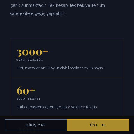
içerik sunmaktadır. Tek hesap, tek bakiye ile tüm
kategorilere geçiş yapılabilir.
3000+
OYUN BAŞLIĞI
Slot, masa ve anlık oyun dahil toplam oyun sayısı.
60+
SPOR BRANŞI
Futbol, basketbol, tenis, e-spor ve daha fazlası.
200+
GIRIŞ YAP
ÜYE OL