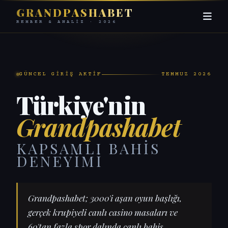
GRANDPASHABET
REHBER & ANALIZ · 2026
GÜNCEL GIRIŞ AKTIF
TEMMUZ 2026
Türkiye'nin
Grandpashabet
KAPSAMLI BAHIS
DENEYIMI
Grandpashabet; 3000'i aşan oyun başlığı,
gerçek krupiyeli canlı casino masaları ve
60'tan fazla spor dalında canlı bahis