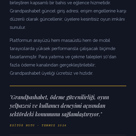
birleştiren kapsamlı bir bahis ve eğlence hizmetidir.
Grandpashabet güncel giriş adresi, erişim engellerine karşı
düzenli olarak güncellenir; üyelere kesintisiz oyun imkânı
sunulur.
Platformun arayüzü hem masaüstü hem de mobil
tarayıcılarda yüksek performansla çalışacak biçimde
tasarlanmıştır. Para yatırma ve çekme talepleri 10'dan
fazla ödeme kanalından gerçekleştirilebilir;
Grandpashabet üyeliği ücretsiz ve hızlıdır.
"Grandpashabet, ödeme güvenilirliği, oyun
yelpazesi ve kullanıcı deneyimi açısından
sektördeki konumunu sağlamlaştırıyor."
EDITÖR NOTU · TEMMUZ 2026