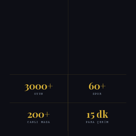
3000+
60+
OYUN
SPOR
200+
15 dk
CANLI MASA
PARA ÇEKIM