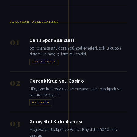
PLATFORM ÖZELLIKLERI
01
Canlı Spor Bahisleri
60+ branşta anlık oran güncellemeleri, çoklu kupon
sistemi ve maç içi istatistik takibi.
CANLI YAYIN
02
Gerçek Krupiyeli Casino
HD yayın kalitesiyle 200+ masada rulet, blackjack ve
bakara deneyimi.
HD YAYIN
03
Geniş Slot Kütüphanesi
Megaways, Jackpot ve Bonus Buy dahil 3000+ slot
başlığı.