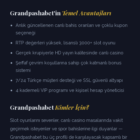
Grandpashabet'in
Temel Avantajları
Anlık güncellenen canlı bahis oranları ve çoklu kupon
seçeneği
RTP değerleri yüksek, lisanslı 3000+ slot oyunu
Gerçek krupiyerle HD yayın kalitesinde canlı casino
Şeffaf çevrim koşullarına sahip çok katmanlı bonus
sistemi
7/24 Türkçe müşteri desteği ve SSL güvenli altyapı
4 kademeli VIP programı ve kişisel hesap yöneticisi
Grandpashabet
Kimler İçin?
Slot oyunlarını sevenler, canlı casino masalarında vakit
geçirmek isteyenler ve spor bahislerine ilgi duyanlar —
Grandpashabet bu üç profili de karşılayacak kapsamlı bir